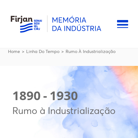
Pular para o conteúdo principal
Naveg
Trilha de navegação
Home
Linha Do Tempo
Rumo À Industrialização
1890
-
1930
Rumo à Industrialização