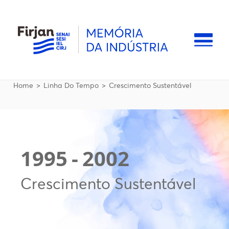
Pular para o conteúdo principal
Naveg
Trilha de navegação
Home
Linha Do Tempo
Crescimento Sustentável
1995
-
2002
Crescimento Sustentável