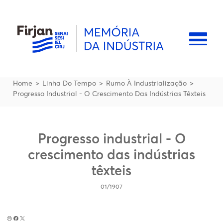
Pular para o conteúdo principal
Naveg
Trilha de navegação
Home
Linha Do Tempo
Rumo À Industrialização
Progresso Industrial - O Crescimento Das Indústrias Têxteis
Progresso industrial - O
crescimento das indústrias
têxteis
01/1907