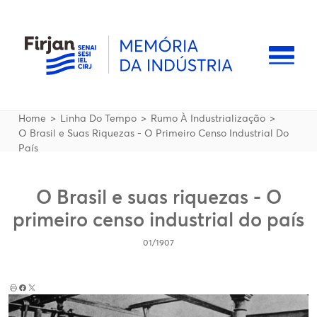
Pular para o conteúdo principal
Naveg
Trilha de navegação
Home
Linha Do Tempo
Rumo À Industrialização
O Brasil e Suas Riquezas - O Primeiro Censo Industrial Do
País
O Brasil e suas riquezas - O
primeiro censo industrial do país
01/1907