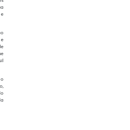
ua
 e
ao
 e
de
ue
il
 o
o,
do
la