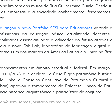
não se limitam aos muros da Rua Guilhermina Guinle. Desde s
 às empresas e à sociedade conhecimento, ferramentas
tal.
e lançou o novo Portfólio SESI para Educadores
voltado 
fissionais da educação básica, atualizando docentes
bilidades essenciais para o educador do futuro através 
ela o novo Fab Lab, laboratório de fabricação digital q
tornou um dos maiores da América Latina e o único no Bras
conhecimentos em âmbito estadual e federal. Em março,
1.137/2026, que declarou a Casa Firjan patrimônio históric
9 de junho, o Conselho Consultivo do Patrimônio Cultural 
 (Iphan) aprovou o tombamento do Palacete Linneo de Pau
cia histórica, arquitetônica e paisagística do conjunto.
irjan/quem-somos
, visitado em maio de 2024.