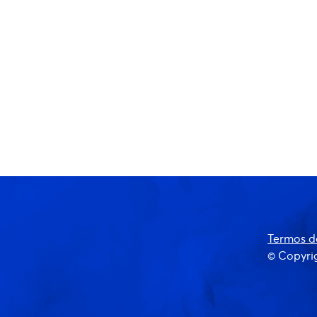
Termos d
© Copyrig