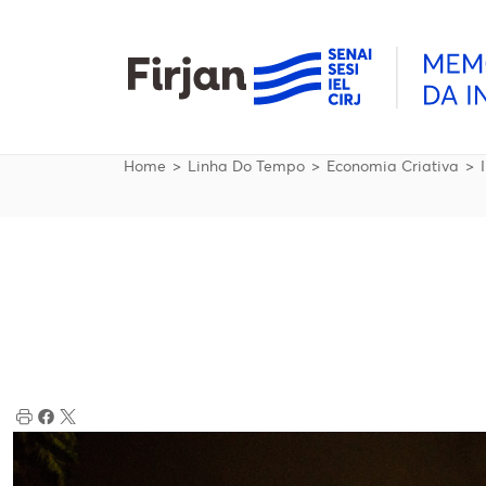
Pular para o conteúdo principal
Trilha de navegação
Home
Linha Do Tempo
Economia Criativa