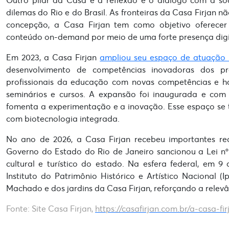
dilemas do Rio e do Brasil. As fronteiras da Casa Firjan 
concepção, a Casa Firjan tem como objetivo oferecer
conteúdo on-demand por meio de uma forte presença digi
Em 2023, a Casa Firjan
ampliou seu espaço de atuação 
desenvolvimento de competências inovadoras dos pro
profissionais da educação com novas competências e ha
seminários e cursos. A expansão foi inaugurada e com 
fomenta a experimentação e a inovação. Esse espaço se 
com biotecnologia integrada.
No ano de 2026, a Casa Firjan recebeu importantes re
Governo do Estado do Rio de Janeiro sancionou a Lei nº 1
cultural e turístico do estado. Na esfera federal, em 
Instituto do Patrimônio Histórico e Artístico Nacional
Machado e dos jardins da Casa Firjan, reforçando a relevân
Fonte: Site Casa Firjan,
https://casafirjan.com.br/a-casa-f