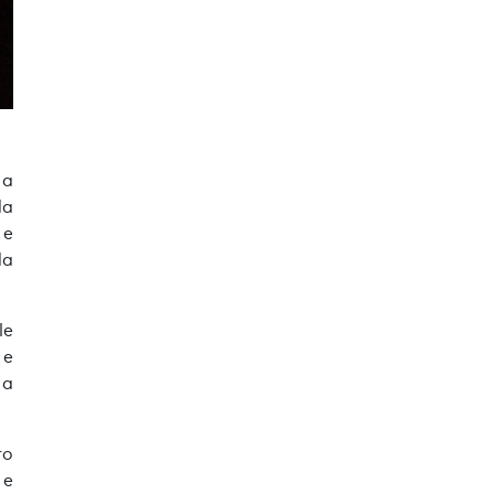
 a
da
 e
da
le
 e
 a
ro
 e