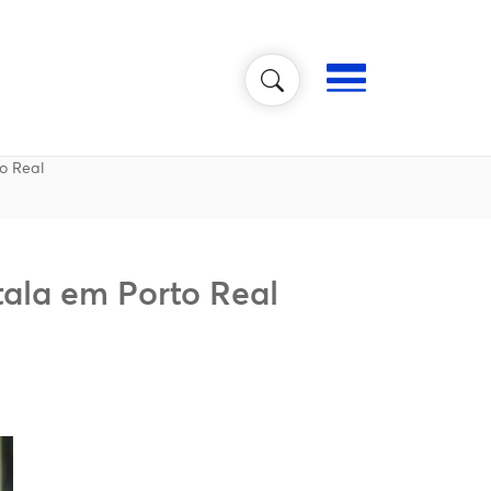
Navegação
to Real
stala em Porto Real