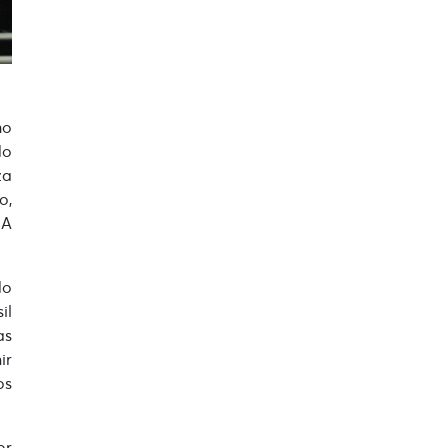
mo
do
za
o,
 A
do
il
as
ir
os
or