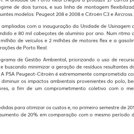
egime de dois turnos, e sua linha de montagem flexibiliza
uintes modelos: Peugeot 208 e 2008 e Citroën C3 e Aircross.
ram ampliadas com a inauguração da Unidade de Usinagem 
fundido e 80 mil cabeçotes de alumínio por ano. Num ritmo 
 milhão de veículos e 2 milhões de motores flex e a gasoli
rações de Porto Real.
rama de Gestão Ambiental, priorizando o uso de recurs
a, e buscando minimizar a geração de resíduos resultantes d
do. A PSA Peugeot-Citroën é extremamente comprometida c
o diminuir os impactos ambientais provenientes do polo, b
ores, a fim de um comprometimento coletivo com o me
idas para otimizar os custos e, no primeiro semestre de 201
 um aumento de 20% em comparação com o mesmo período 