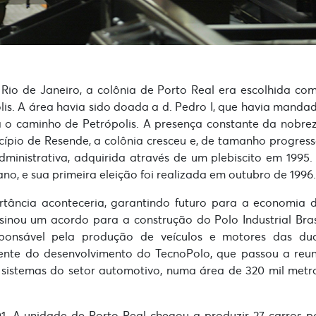
 Rio de Janeiro, a colônia de Porto Real era escolhida co
lis. A área havia sido doada a d. Pedro I, que havia manda
 o caminho de Petrópolis. A presença constante da nobre
ípio de Resende, a colônia cresceu e, de tamanho progress
dministrativa, adquirida através de um plebiscito em 1995.
, e sua primeira eleição foi realizada em outubro de 1996.
tância aconteceria, garantindo futuro para a economia 
sinou um acordo para a construção do Polo Industrial Bras
esponsável pela produção de veículos e motores das du
mente do desenvolvimento do TecnoPolo, que passou a reun
istemas do setor automotivo, numa área de 320 mil metr
. A unidade de Porto Real chegou a produzir 27 carros p