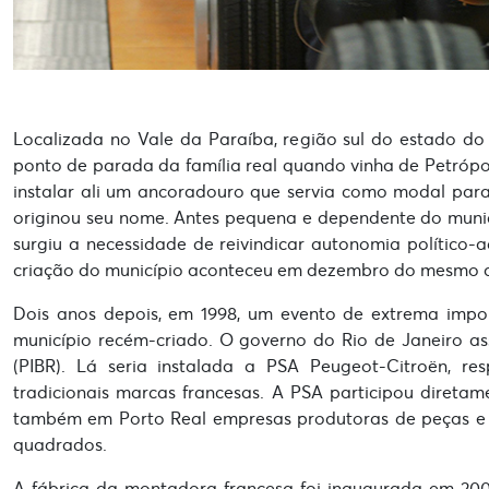
Localizada no Vale da Paraíba, região sul do estado do
ponto de parada da família real quando vinha de Petrópo
instalar ali um ancoradouro que servia como modal para
originou seu nome. Antes pequena e dependente do munic
surgiu a necessidade de reivindicar autonomia político-a
criação do município aconteceu em dezembro do mesmo ano
Dois anos depois, em 1998, um evento de extrema impor
município recém-criado. O governo do Rio de Janeiro as
(PIBR). Lá seria instalada a PSA Peugeot-Citroën, r
tradicionais marcas francesas. A PSA participou direta
também em Porto Real empresas produtoras de peças e s
quadrados.
A fábrica da montadora francesa foi inaugurada em 2001