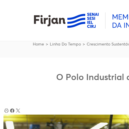
Pular para o conteúdo principal
Trilha de navegação
Home
Linha Do Tempo
Crescimento Sustentá
O Polo Industrial 